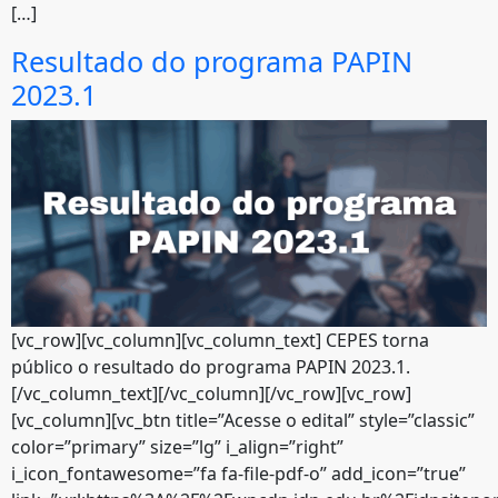
[…]
Resultado do programa PAPIN
2023.1
[vc_row][vc_column][vc_column_text] CEPES torna
público o resultado do programa PAPIN 2023.1.
[/vc_column_text][/vc_column][/vc_row][vc_row]
[vc_column][vc_btn title=”Acesse o edital” style=”classic”
color=”primary” size=”lg” i_align=”right”
i_icon_fontawesome=”fa fa-file-pdf-o” add_icon=”true”