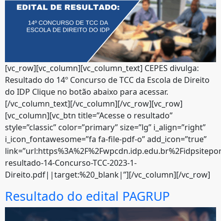
[vc_row][vc_column][vc_column_text] CEPES divulga:
Resultado do 14º Concurso de TCC da Escola de Direito
do IDP Clique no botão abaixo para acessar.
[/vc_column_text][/vc_column][/vc_row][vc_row]
[vc_column][vc_btn title=”Acesse o resultado”
style=”classic” color=”primary” size=”lg” i_align=”right”
i_icon_fontawesome=”fa fa-file-pdf-o” add_icon=”true”
link=”url:https%3A%2F%2Fwpcdn.idp.edu.br%2Fidpsitepo
resultado-14-Concurso-TCC-2023-1-
Direito.pdf||target:%20_blank|”][/vc_column][/vc_row]
Resultado do edital PAGRUP