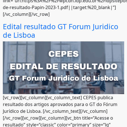
link=”url:https%3A%2F%2Fwpcdn.idp.edu.br%2Fidpsitepo
de-resultado-Papin-2023-1.pdf||target:%20_blank|”]
[/vc_column][/vc_row]
Edital resultado GT Forum Juridico
de Lisboa
[vc_row][vc_column][vc_column_text] CEPES publica
resultado dos artigos aprovados para o GT do Fórum
Jurídico de Lisboa. [/vc_column_text][/vc_column]
[/vc_row][vc_row][vc_column][vc_btn title=”Acesse o
resultado” style=”classic” color=”primary” size=”lg”