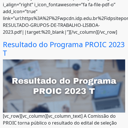
i_align=”right” i_icon_fontawesome=”fa fa-file-pdf-o”
add_icon=”true”
link=”url:https%3A%2F%2Fwpcdn.idp.edu.br%2Fidpsitep
RESULTADO-GRUPOS-DE-TRABALHO-LISBOA-
2023.pdf||target:%20_blank|”][/vc_column][/vc_row]
Resultado do Programa PROIC 2023
T
[vc_row][vc_column][vc_column_text] A Comissão do
PROIC torna público o resultado do edital de seleção