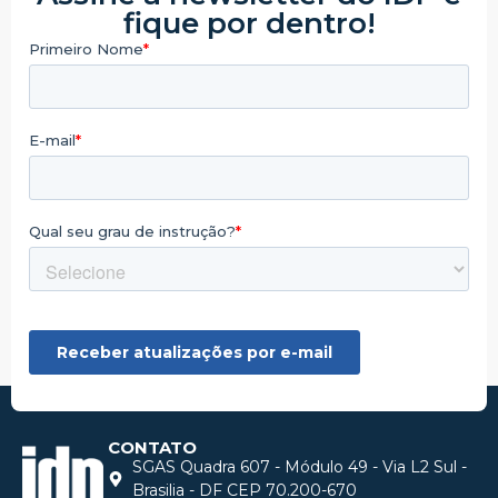
fique por dentro!
CONTATO
SGAS Quadra 607 - Módulo 49 - Via L2 Sul -
Brasilia - DF CEP 70.200-670