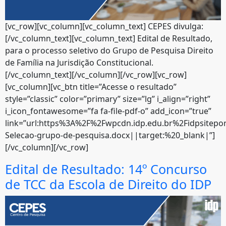
[vc_row][vc_column][vc_column_text] CEPES divulga:
[/vc_column_text][vc_column_text] Edital de Resultado,
para o processo seletivo do Grupo de Pesquisa Direito
de Família na Jurisdição Constitucional.
[/vc_column_text][/vc_column][/vc_row][vc_row]
[vc_column][vc_btn title=”Acesse o resultado”
style=”classic” color=”primary” size=”lg” i_align=”right”
i_icon_fontawesome=”fa fa-file-pdf-o” add_icon=”true”
link=”url:https%3A%2F%2Fwpcdn.idp.edu.br%2Fidpsitep
Selecao-grupo-de-pesquisa.docx||target:%20_blank|”]
[/vc_column][/vc_row]
Edital de Resultado: 14º Concurso
de TCC da Escola de Direito do IDP