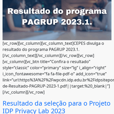
[vc_row][vc_column][vc_column_text]CEPES divulga o
resultado do programa PAGRUP 2023.1.
[/vc_column_text][/vc_column][/vc_row][vc_row]
[vc_column][vc_btn title=”Confira o resultado”
style=”classic” color=”primary” size=”lg” i_align=”right”
i_icon_fontawesome=”fa fa-file-pdf-o” add_icon=”true”
link=”url:https%3A%2F%2Fwpcdn.idp.edu.br%2Fidpsitepo
de-Resultado-PAGRUP-2023-1.pdf||target:%20_blank|”]
[/vc_column][/vc_row]
Resultado da seleção para o Projeto
IDP Privacy Lab 2023