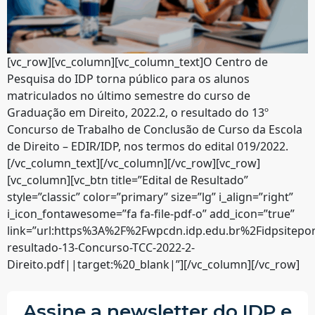
[vc_row][vc_column][vc_column_text]O Centro de
Pesquisa do IDP torna público para os alunos
matriculados no último semestre do curso de
Graduação em Direito, 2022.2, o resultado do 13º
Concurso de Trabalho de Conclusão de Curso da Escola
de Direito – EDIR/IDP, nos termos do edital 019/2022.
[/vc_column_text][/vc_column][/vc_row][vc_row]
[vc_column][vc_btn title=”Edital de Resultado”
style=”classic” color=”primary” size=”lg” i_align=”right”
i_icon_fontawesome=”fa fa-file-pdf-o” add_icon=”true”
link=”url:https%3A%2F%2Fwpcdn.idp.edu.br%2Fidpsitepo
resultado-13-Concurso-TCC-2022-2-
Direito.pdf||target:%20_blank|”][/vc_column][/vc_row]
Assine a newsletter do IDP e