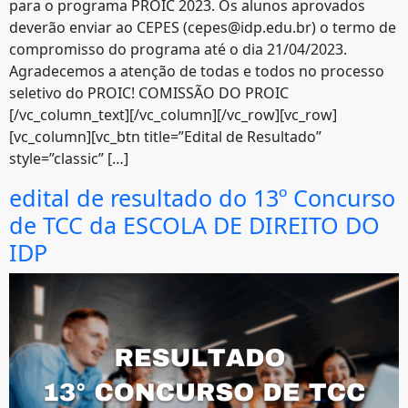
para o programa PROIC 2023. Os alunos aprovados
deverão enviar ao CEPES (cepes@idp.edu.br) o termo de
compromisso do programa até o dia 21/04/2023.
Agradecemos a atenção de todas e todos no processo
seletivo do PROIC! COMISSÃO DO PROIC
[/vc_column_text][/vc_column][/vc_row][vc_row]
[vc_column][vc_btn title=”Edital de Resultado”
style=”classic” […]
edital de resultado do 13º Concurso
de TCC da ESCOLA DE DIREITO DO
IDP