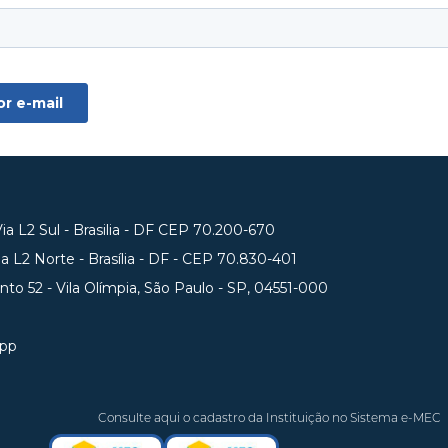
a L2 Sul - Brasilia - DF CEP 70.200-670
 L2 Norte - Brasília - DF - CEP 70.830-401
unto 52 - Vila Olímpia, São Paulo - SP, 04551-000
app
Consulte aqui o cadastro da Instituição no Sistema e-MEC