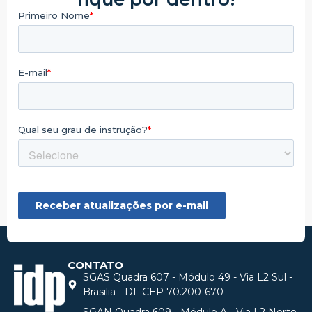
CONTATO
SGAS Quadra 607 - Módulo 49 - Via L2 Sul -
Brasilia - DF CEP 70.200-670