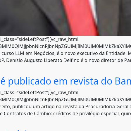
l_class=”sideLeftPost”][vc_raw_html
c3MlM0QlMjJpbnNlcnRJbnNpZGUlMjIlM0UlM0MlMkZkaXYlM0U
o curso LLM em Negócios, é o novo executivo da Entidade
, Denísio Augusto Liberato Delfino é o novo diretor de Par
 é publicado em revista do Ba
l_class=”sideLeftPost”][vc_raw_html
hc3MlM0QlMjJpbnNlcnRJbnNpZGUlMjIlM0UlM0MlMkZkaXYlM0U
eito, publicou um artigo na revista da Procuradoria-Geral d
Contratos de Câmbio: créditos de privilégio especial, quir