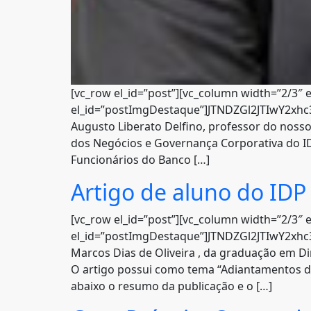
[vc_row el_id=”post”][vc_column width=”2/3″ e
el_id=”postImgDestaque”]JTNDZGl2JTIwY2xh
Augusto Liberato Delfino, professor do noss
dos Negócios e Governança Corporativa do IDP
Funcionários do Banco […]
Artigo de aluno do IDP
[vc_row el_id=”post”][vc_column width=”2/3″ e
el_id=”postImgDestaque”]JTNDZGl2JTIwY2x
Marcos Dias de Oliveira , da graduação em Dir
O artigo possui como tema “Adiantamentos de 
abaixo o resumo da publicação e o […]