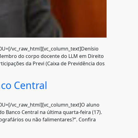
=[/vc_raw_html][vc_column_text]Denísio
. Membro do corpo docente do LLM em Direito
ticipações da Previ (Caixa de Previdência dos
nco Central
=[/vc_raw_html][vc_column_text]O aluno
o Banco Central na última quarta-feira (17).
ografários ou não falimentares?”. Confira