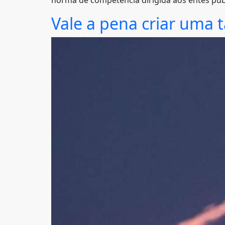
norma de competência dirigida aos entes públ
Vale a pena criar uma t