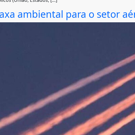
icos (União, Estados, […]
axa ambiental para o setor aér