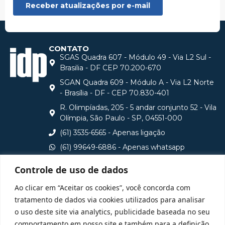
CONTATO
SGAS Quadra 607 - Módulo 49 - Via L2 Sul -
Brasilia - DF CEP 70.200-670
SGAN Quadra 609 - Módulo A - Via L2 Norte
- Brasília - DF - CEP 70.830-401
R. Olimpíadas, 205 - 5 andar conjunto 52 - Vila
Olímpia, São Paulo - SP, 04551-000
(61) 3535-6565 - Apenas ligação
(61) 99649-6886 - Apenas whatsapp
central@idp.edu.br
Controle de uso de dados
Consulte aqui o cadastro da Instituição no Sistema e-
Ao clicar em “Aceitar os cookies”, você concorda com
MEC
tratamento de dados via cookies utilizados para analisar
o uso deste site via analytics, publicidade baseada no seu
comportamento em nosso site e também para a definição