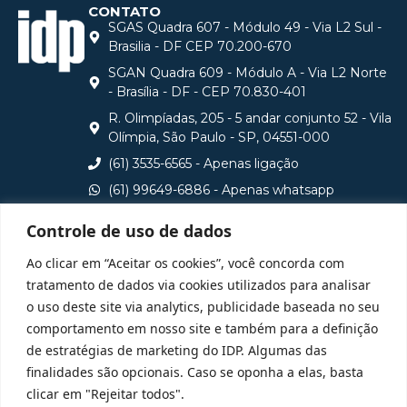
CONTATO
SGAS Quadra 607 - Módulo 49 - Via L2 Sul -
Brasilia - DF CEP 70.200-670
SGAN Quadra 609 - Módulo A - Via L2 Norte
- Brasília - DF - CEP 70.830-401
R. Olimpíadas, 205 - 5 andar conjunto 52 - Vila
Olímpia, São Paulo - SP, 04551-000
(61) 3535-6565 - Apenas ligação
(61) 99649-6886 - Apenas whatsapp
central@idp.edu.br
Controle de uso de dados
Consulte aqui o cadastro da Instituição no Sistema e-
Ao clicar em “Aceitar os cookies”, você concorda com
MEC
tratamento de dados via cookies utilizados para analisar
o uso deste site via analytics, publicidade baseada no seu
comportamento em nosso site e também para a definição
de estratégias de marketing do IDP. Algumas das
finalidades são opcionais. Caso se oponha a elas, basta
clicar em "Rejeitar todos".