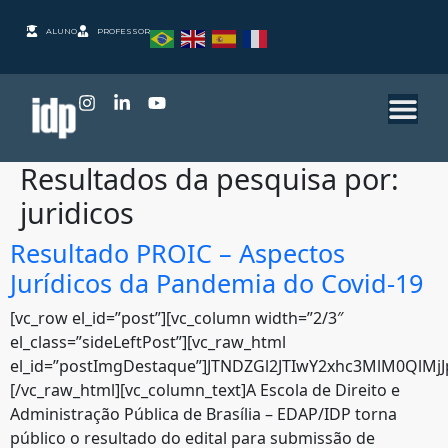
ALUNO
PROFESSOR
Resultados da pesquisa por:
juridicos
Resultado PROIC – Aspectos
Jurídicos da Pandemia do Covid-19
[vc_row el_id=”post”][vc_column width=”2/3″
el_class=”sideLeftPost”][vc_raw_html
el_id=”postImgDestaque”]JTNDZGl2JTIwY2xhc3MlM0QlM
[/vc_raw_html][vc_column_text]A Escola de Direito e
Administração Pública de Brasília – EDAP/IDP torna
público o resultado do edital para submissão de