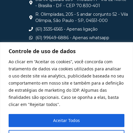
- Brasília - DF - CEP 70.830-401
R. Olimpíadas, 205 - 5 andar conjunto 52 - Vila
Olímpia, São Paulo - SP, 04551-000
(61) 3535-6565 - Apenas ligação
(61) 99649-6886 - Apenas whatsapp
central@idp.edu.br
Controle de uso de dados
Consulte aqui o cadastro da Instituição no Sistema e-
Ao clicar em “Aceitar os cookies”, você concorda com
MEC
tratamento de dados via cookies utilizados para analisar
o uso deste site via analytics, publicidade baseada no seu
comportamento em nosso site e também para a definição
de estratégias de marketing do IDP. Algumas das
finalidades são opcionais. Caso se oponha a elas, basta
clicar em "Rejeitar todos".
Aceitar Todos