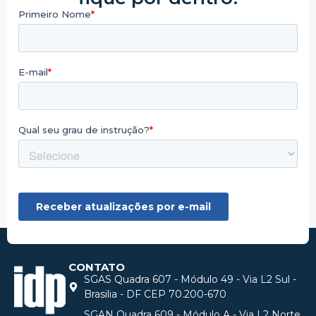
CONTATO
SGAS Quadra 607 - Módulo 49 - Via L2 Sul -
Brasilia - DF CEP 70.200-670
SGAN Quadra 609 - Módulo A - Via L2 Norte