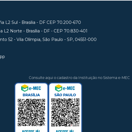
a L2 Sul - Brasilia - DF CEP 70.200-670
 L2 Norte - Brasília - DF - CEP 70.830-401
unto 52 - Vila Olímpia, São Paulo - SP, 04551-000
app
Consulte aqui o cadastro da Instituição no Sistema e-MEC