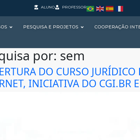
ALUNO
PROFESSOR
SOS
PESQUISA E PROJETOS
COOPERAÇÃO INT
quisa por:
sem
ERTURA DO CURSO JURÍDICO 
ET, INICIATIVA DO CGI.BR E