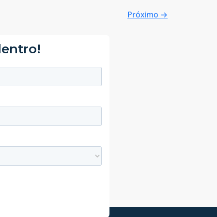
Próximo
→
dentro!