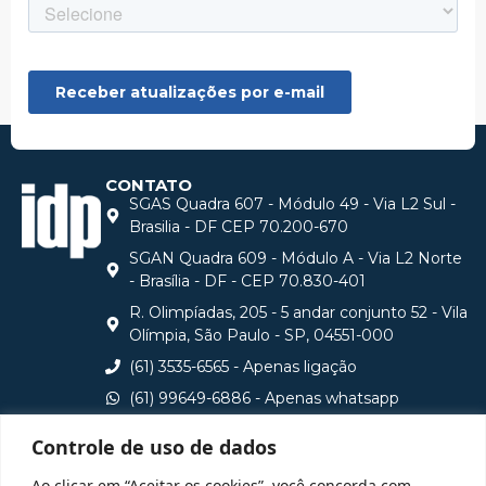
CONTATO
SGAS Quadra 607 - Módulo 49 - Via L2 Sul -
Brasilia - DF CEP 70.200-670
SGAN Quadra 609 - Módulo A - Via L2 Norte
- Brasília - DF - CEP 70.830-401
R. Olimpíadas, 205 - 5 andar conjunto 52 - Vila
Olímpia, São Paulo - SP, 04551-000
(61) 3535-6565 - Apenas ligação
(61) 99649-6886 - Apenas whatsapp
central@idp.edu.br
Controle de uso de dados
Consulte aqui o cadastro da Instituição no Sistema e-
Ao clicar em “Aceitar os cookies”, você concorda com