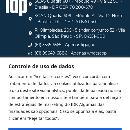
SGAS Quadra 607 - Módulo 49 - Via L2 Sul -
Brasilia - DF CEP 70.200-670
SGAN Quadra 609 - Módulo A - Via L2 Norte
- Brasília - DF - CEP 70.830-401
R. Olimpíadas, 205 - 5 andar conjunto 52 - Vila
Olímpia, São Paulo - SP, 04551-000
(61) 3535-6565 - Apenas ligação
(61) 99649-6886 - Apenas whatsapp
central@idp.edu.br
Controle de uso de dados
Consulte aqui o cadastro da Instituição no Sistema e-
Ao clicar em “Aceitar os cookies”, você concorda com
MEC
tratamento de dados via cookies utilizados para analisar
o uso deste site via analytics, publicidade baseada no seu
comportamento em nosso site e também para a definição
de estratégias de marketing do IDP. Algumas das
finalidades são opcionais. Caso se oponha a elas, basta
clicar em "Rejeitar todos".