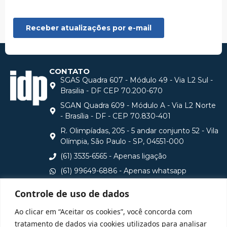
CONTATO
SGAS Quadra 607 - Módulo 49 - Via L2 Sul -
Brasilia - DF CEP 70.200-670
SGAN Quadra 609 - Módulo A - Via L2 Norte
- Brasília - DF - CEP 70.830-401
R. Olimpíadas, 205 - 5 andar conjunto 52 - Vila
Olímpia, São Paulo - SP, 04551-000
(61) 3535-6565 - Apenas ligação
(61) 99649-6886 - Apenas whatsapp
central@idp.edu.br
Controle de uso de dados
Consulte aqui o cadastro da Instituição no Sistema e-
Ao clicar em “Aceitar os cookies”, você concorda com
MEC
tratamento de dados via cookies utilizados para analisar