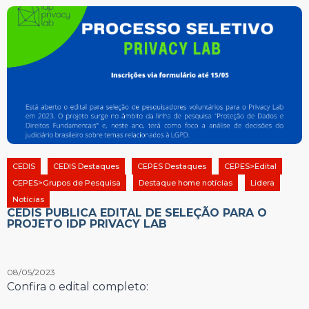
CEDIS
CEDIS Destaques
CEPES Destaques
CEPES>Edital
CEPES>Grupos de Pesquisa
Destaque home notícias
Lidera
Notícias
CEDIS PUBLICA EDITAL DE SELEÇÃO PARA O
PROJETO IDP PRIVACY LAB
08/05/2023
Confira o edital completo: