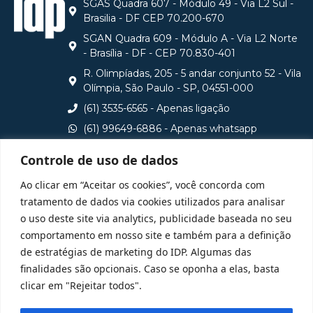
SGAS Quadra 607 - Módulo 49 - Via L2 Sul -
Brasilia - DF CEP 70.200-670
SGAN Quadra 609 - Módulo A - Via L2 Norte
- Brasília - DF - CEP 70.830-401
R. Olimpíadas, 205 - 5 andar conjunto 52 - Vila
Olímpia, São Paulo - SP, 04551-000
(61) 3535-6565 - Apenas ligação
(61) 99649-6886 - Apenas whatsapp
central@idp.edu.br
Controle de uso de dados
Consulte aqui o cadastro da Instituição no Sistema e-
Ao clicar em “Aceitar os cookies”, você concorda com
MEC
tratamento de dados via cookies utilizados para analisar
o uso deste site via analytics, publicidade baseada no seu
comportamento em nosso site e também para a definição
de estratégias de marketing do IDP. Algumas das
finalidades são opcionais. Caso se oponha a elas, basta
clicar em "Rejeitar todos".