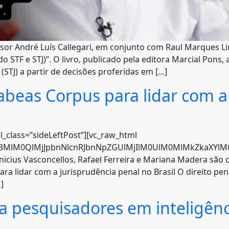
r André Luís Callegari, em conjunto com Raul Marques Linha
 STF e STJ)”. O livro, publicado pela editora Marcial Pons,
 (STJ) a partir de decisões proferidas em […]
abeas Corpus para lidar com a
l_class=”sideLeftPost”][vc_raw_html
hc3MlM0QlMjJpbnNlcnRJbnNpZGUlMjIlM0UlM0MlMkZkaXYlM0U
icius Vasconcellos, Rafael Ferreira e Mariana Madera são c
ara lidar com a jurisprudência penal no Brasil O direito pe
]
 pesquisadores em inteligência