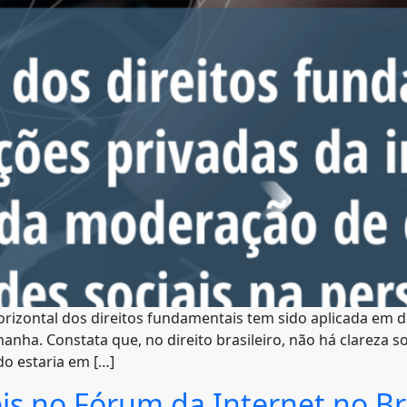
horizontal dos direitos fundamentais tem sido aplicada em 
anha. Constata que, no direito brasileiro, não há clareza so
o estaria em […]
s no Fórum da Internet no Bra