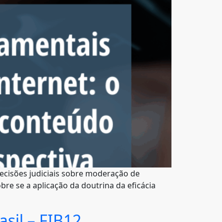
decisões judiciais sobre moderação de
bre se a aplicação da doutrina da eficácia
sil – FIB12