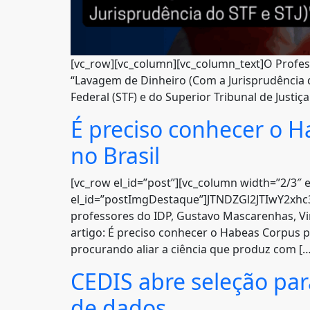
[vc_row][vc_column][vc_column_text]O Professo
“Lavagem de Dinheiro (Com a Jurisprudência do
Federal (STF) e do Superior Tribunal de Justiça
É preciso conhecer o H
no Brasil
[vc_row el_id=”post”][vc_column width=”2/3″ e
el_id=”postImgDestaque”]JTNDZGl2JTIwY2x
professores do IDP, Gustavo Mascarenhas, Vin
artigo: É preciso conhecer o Habeas Corpus p
procurando aliar a ciência que produz com […
CEDIS abre seleção para
de dados