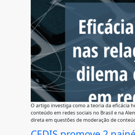
O artigo investiga como a teoria da eficácia 
conteúdo em redes sociais no Brasil e na Alem
direta em questões de moderação de conteúd
CEDIS promove 2 painéi