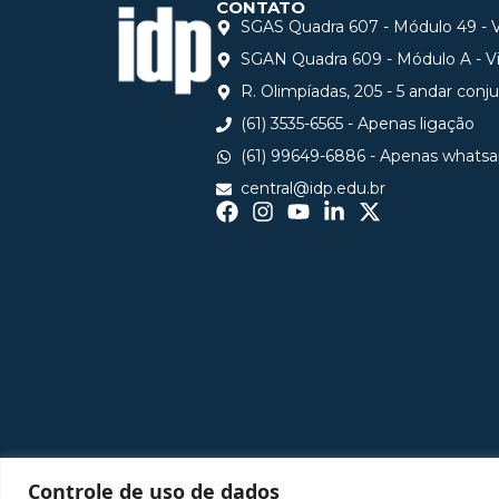
CONTATO
SGAS Quadra 607 - Módulo 49 - Vi
SGAN Quadra 609 - Módulo A - Via
R. Olimpíadas, 205 - 5 andar conj
(61) 3535-6565 - Apenas ligação
(61) 99649-6886 - Apenas whats
central@idp.edu.br
Controle de uso de dados