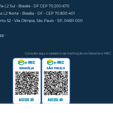
a L2 Sul - Brasilia - DF CEP 70.200-670
 L2 Norte - Brasília - DF - CEP 70.830-401
unto 52 - Vila Olímpia, São Paulo - SP, 04551-000
app
Consulte aqui o cadastro da Instituição no Sistema e-MEC