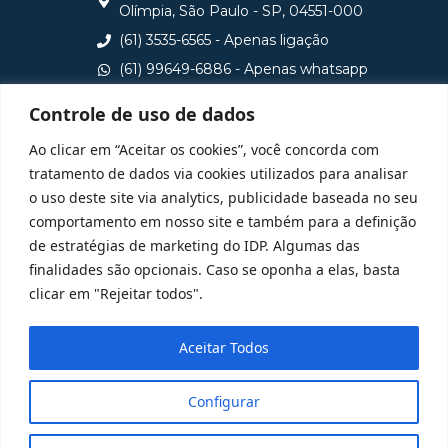
Olímpia, São Paulo - SP, 04551-000
(61) 3535-6565 - Apenas ligação
(61) 99649-6886 - Apenas whatsapp
central@idp.edu.br
Controle de uso de dados
Consulte aqui o cadastro da Instituição no Sistema e-
Ao clicar em “Aceitar os cookies”, você concorda com
MEC
tratamento de dados via cookies utilizados para analisar
o uso deste site via analytics, publicidade baseada no seu
comportamento em nosso site e também para a definição
de estratégias de marketing do IDP. Algumas das
finalidades são opcionais. Caso se oponha a elas, basta
clicar em "Rejeitar todos".
Aceitar Todos
Configurar