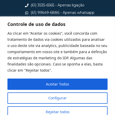
(61) 3535-6565 - Apenas ligação
(61) 99649-6886 - Apenas whatsapp
central@idp.edu.br
Controle de uso de dados
Consulte aqui o cadastro da Instituição no Sistema e-
Ao clicar em “Aceitar os cookies”, você concorda com
MEC
tratamento de dados via cookies utilizados para analisar
o uso deste site via analytics, publicidade baseada no seu
comportamento em nosso site e também para a definição
de estratégias de marketing do IDP. Algumas das
finalidades são opcionais. Caso se oponha a elas, basta
clicar em "Rejeitar todos".
Aceitar Todos
Configurar
Rejeitar todos
@ 2025 Todos Direitos Reservados