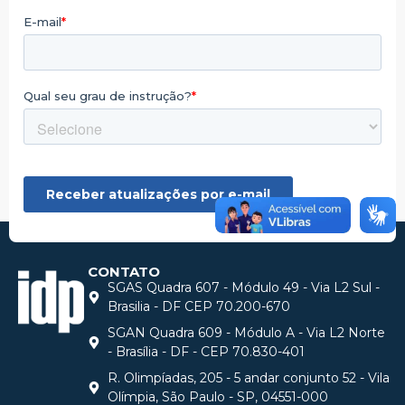
CONTATO
SGAS Quadra 607 - Módulo 49 - Via L2 Sul -
Brasilia - DF CEP 70.200-670
SGAN Quadra 609 - Módulo A - Via L2 Norte
- Brasília - DF - CEP 70.830-401
R. Olimpíadas, 205 - 5 andar conjunto 52 - Vila
Olímpia, São Paulo - SP, 04551-000