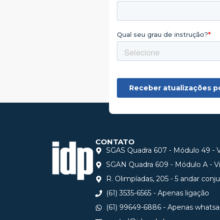
CONTATO
SGAS Quadra 607 - Módulo 49 - Vi
SGAN Quadra 609 - Módulo A - Via
R. Olimpíadas, 205 - 5 andar conj
(61) 3535-6565 - Apenas ligação
(61) 99649-6886 - Apenas whats