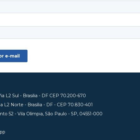
a L2 Sul - Brasilia - DF CEP 70.200-670
 L2 Norte - Brasília - DF - CEP 70.830-401
unto 52 - Vila Olímpia, São Paulo - SP, 04551-000
app