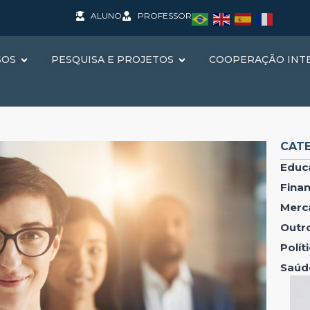
ALUNO
PROFESSOR
SOS
PESQUISA E PROJETOS
COOPERAÇÃO INT
CAT
Educ
Fina
Merc
Outr
Polí
Saúd