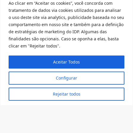
Ao clicar em “Aceitar os cookies”, você concorda com
tratamento de dados via cookies utilizados para analisar
o uso deste site via analytics, publicidade baseada no seu
comportamento em nosso site e também para a definição
de estratégias de marketing do IDP. Algumas das
Constitucionalismo e História da
finalidades são opcionais. Caso se oponha a elas, basta
América Latina – Peabiru
clicar em "Rejeitar todos".
EGEN
Aceitar Todos
SAIBA MAIS
Configurar
Rejeitar todos
Mulher e Democracia: Renda e
Justiça de Gênero
EDIR