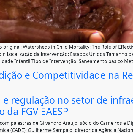
 original: Watersheds in Child Mortality: The Role of Effec
ldin Localização da Intervenção: Estados Unidos Tamanho 
alidade Infantil Tipo de Intervenção: Saneamento básico Me
dição e Competitividade na R
 e regulação no setor de infra
to da FGV EAESP
 com palestras de Gilvandro Araújo, sócio do Carneiros e 
ica (CADE); Guilherme Sampaio, diretor da Agência Naciona