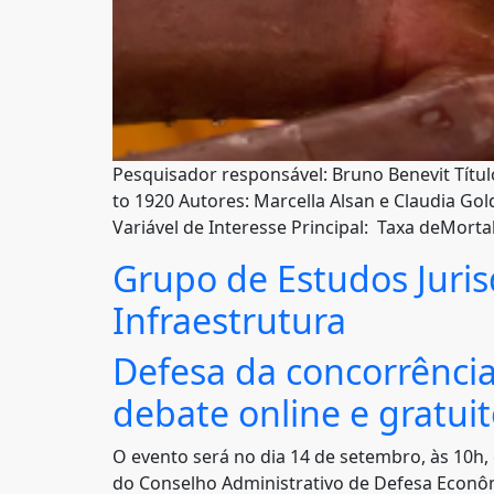
Pesquisador responsável: Bruno Benevit Título
to 1920 Autores: Marcella Alsan e Claudia Go
Variável de Interesse Principal: Taxa deMort
Grupo de Estudos Juris
Infraestrutura
Defesa da concorrência
debate online e gratui
O evento será no dia 14 de setembro, às 10h,
do Conselho Administrativo de Defesa Econôm