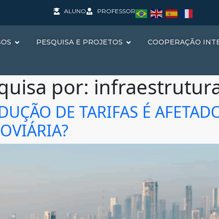
ALUNO
PROFESSOR
SOS
PESQUISA E PROJETOS
COOPERAÇÃO INT
quisa por:
infraestrutur
DUÇÃO DE TARIFAS É AFETAD
OVIÁRIA?