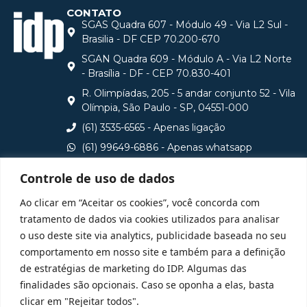
CONTATO
SGAS Quadra 607 - Módulo 49 - Via L2 Sul -
Brasilia - DF CEP 70.200-670
SGAN Quadra 609 - Módulo A - Via L2 Norte
- Brasília - DF - CEP 70.830-401
R. Olimpíadas, 205 - 5 andar conjunto 52 - Vila
Olímpia, São Paulo - SP, 04551-000
(61) 3535-6565 - Apenas ligação
(61) 99649-6886 - Apenas whatsapp
central@idp.edu.br
Controle de uso de dados
Consulte aqui o cadastro da Instituição no Sistema e-
Ao clicar em “Aceitar os cookies”, você concorda com
MEC
tratamento de dados via cookies utilizados para analisar
o uso deste site via analytics, publicidade baseada no seu
comportamento em nosso site e também para a definição
de estratégias de marketing do IDP. Algumas das
finalidades são opcionais. Caso se oponha a elas, basta
clicar em "Rejeitar todos".