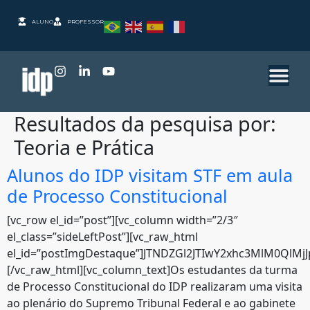
ALUNO
PROFESSOR
Resultados da pesquisa por:
Teoria e Prática
Alunos do IDP visitam STF em aula
de Processo Constitucional
[vc_row el_id=”post”][vc_column width=”2/3″
el_class=”sideLeftPost”][vc_raw_html
el_id=”postImgDestaque”]JTNDZGl2JTIwY2xhc3MlM0QlM
[/vc_raw_html][vc_column_text]Os estudantes da turma
de Processo Constitucional do IDP realizaram uma visita
ao plenário do Supremo Tribunal Federal e ao gabinete