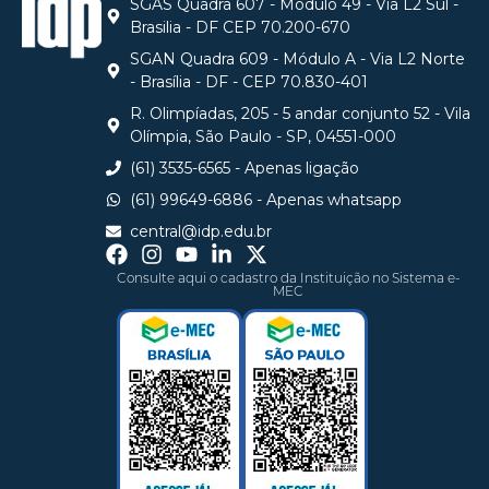
SGAS Quadra 607 - Módulo 49 - Via L2 Sul -
Brasilia - DF CEP 70.200-670
SGAN Quadra 609 - Módulo A - Via L2 Norte
- Brasília - DF - CEP 70.830-401
R. Olimpíadas, 205 - 5 andar conjunto 52 - Vila
Olímpia, São Paulo - SP, 04551-000
(61) 3535-6565 - Apenas ligação
(61) 99649-6886 - Apenas whatsapp
central@idp.edu.br
Consulte aqui o cadastro da Instituição no Sistema e-
MEC