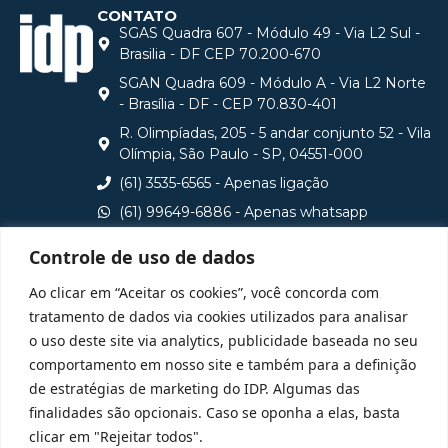
CONTATO
SGAS Quadra 607 - Módulo 49 - Via L2 Sul -
Brasilia - DF CEP 70.200-670
SGAN Quadra 609 - Módulo A - Via L2 Norte
- Brasília - DF - CEP 70.830-401
R. Olimpíadas, 205 - 5 andar conjunto 52 - Vila
Olímpia, São Paulo - SP, 04551-000
(61) 3535-6565 - Apenas ligação
(61) 99649-6886 - Apenas whatsapp
central@idp.edu.br
Controle de uso de dados
Consulte aqui o cadastro da Instituição no Sistema e-
Ao clicar em “Aceitar os cookies”, você concorda com
MEC
tratamento de dados via cookies utilizados para analisar
o uso deste site via analytics, publicidade baseada no seu
comportamento em nosso site e também para a definição
de estratégias de marketing do IDP. Algumas das
finalidades são opcionais. Caso se oponha a elas, basta
clicar em "Rejeitar todos".