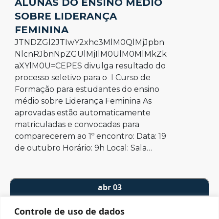
ALUNAS DO ENSINO MÉDIO
SOBRE LIDERANÇA
FEMININA
JTNDZGl2JTIwY2xhc3MlM0QlMjJpbn
NlcnRJbnNpZGUlMjIlM0UlM0MlMkZk
aXYlM0U=CEPES divulga resultado do
processo seletivo para o I Curso de
Formação para estudantes do ensino
médio sobre Liderança Feminina As
aprovadas estão automaticamente
matriculadas e convocadas para
comparecerem ao 1º encontro: Data: 19
de outubro Horário: 9h Local: Sala…
abr 03
2019
Controle de uso de dados