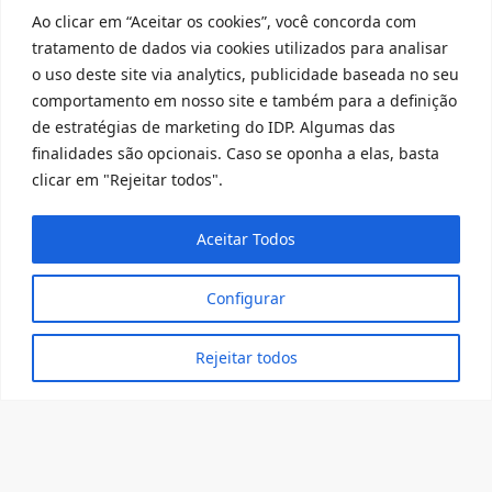
CEPES ABRE DOIS NOVOS
Ao clicar em “Aceitar os cookies”, você concorda com
GRUPOS DE PESQUISA
tratamento de dados via cookies utilizados para analisar
JTNDZGl2JTIwY2xhc3MlM0QlMjJpbn
o uso deste site via analytics, publicidade baseada no seu
NlcnRJbnNpZGUlMjIlM0UlM0MlMkZk
comportamento em nosso site e também para a definição
aXYlM0U=O IDP abre dois novos
de estratégias de marketing do IDP. Algumas das
grupos de pesquisa do CEPES sob a
finalidades são opcionais. Caso se oponha a elas, basta
liderança da Professora do IDP Marilda
clicar em "Rejeitar todos".
de Paula Silveira. São eles: PESQUISA
SOBRE O ÍNDICE DE REVISÃO DAS
Aceitar Todos
DECISÕES DA JUSTIÇA ELEITORAL –
IMPACTO DAS NOVAS ELEIÇÕES NA…
Configurar
Rejeitar todos
out 22
2018
CEPES DIVULGA ARTIGOS
APROVADOS NO XXI